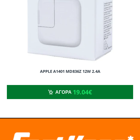
USB FLASH
APPLE A1401 MD836Z 12W 2.4A
19.04€
19.04€
ΑΓΟΡΑ