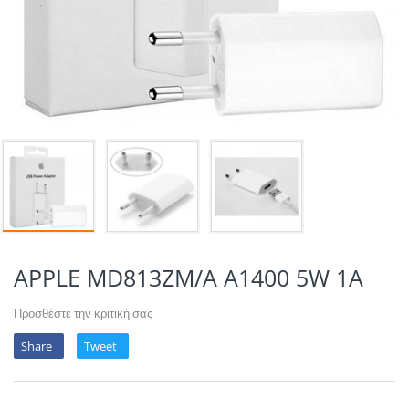
POTION MAGIQU
VIKINGS VAP & 
QUACK'S JUICE
REVOLUTE
SUPERVAPE
YUM!
APPLE MD813ZM/A A1400 5W 1A
Προσθέστε την κριτική σας
Share
Tweet