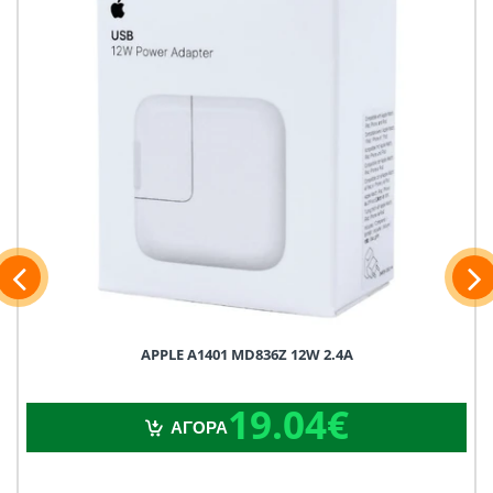
APPLE A1401 MD836Z 12W 2.4A
19.04€
19.04€
ΑΓΟΡΑ