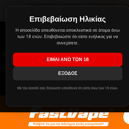
Αγαπητοί μας πελάτες,
η FASTVAPE πάει
παραμείνουν κλειστά λόγω καλοκαιρινών
οποίες θα εκτελεστούν με σειρά προτ
Επιβεβαίωση Ηλικίας
Δημιουργήσαμε έν
Η ιστοσελίδα απευθύνεται αποκλειστικά σε άτομα άνω
Οι
των 18 ετών. Επιβεβαιώστε ότι είστε ενήλικος για να
συνεχίσετε.
Πρ
ΕΙΜΑΙ ΑΝΩ ΤΩΝ 18
!!! ΤΑ MIX SHAKE AND VAPE 30/60ml ΑΝΤΙΚΑ
ΕΞΟΔΟΣ
Με την είσοδό σας δηλώνετε υπεύθυνα ότι είστε άνω των 18 ετών.