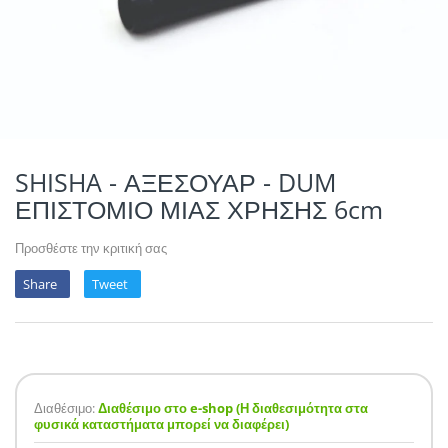
POTION MAGIQU
VIKINGS VAP & 
QUACK'S JUICE
REVOLUTE
SUPERVAPE
SHISHA - ΑΞΕΣΟΥΑΡ - DUM
ΕΠΙΣΤΟΜΙΟ ΜΙΑΣ ΧΡΗΣΗΣ 6cm
YUM!
Προσθέστε την κριτική σας
Share
Tweet
Διαθέσιμο:
Διαθέσιμο στο e-shop (Η διαθεσιμότητα στα
φυσικά καταστήματα μπορεί να διαφέρει)