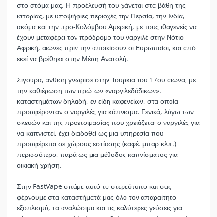
στο στόμα μας. Η προέλευσή του χάνεται στα βάθη της
ιστορίας, με υποψήφιες περιοχές την Περσία, την Ινδία,
ακόμα και την προ-Κολόμβου Αμερική, με τους ιθαγενείς να
έχουν μεταφέρει τον πρόδρομο του ναργιλέ στην Νότιο
Αφρική, αιώνες πριν την αποικίσουν οι Ευρωπαίοι, και από
εκεί να βρέθηκε στην Μέση Ανατολή.
Σίγουρα, άνθιση γνώρισε στην Τουρκία του 17ου αιώνα, με
την καθιέρωση των πρώτων «ναργιλεδάδικων»,
καταστημάτων δηλαδή, εν είδη καφενείων, στα οποία
προσφέρονταν ο ναργιλές για κάπνισμα. Γενικά, λόγω των
σκευών και της προετοιμασίας που χρειάζεται ο ναργιλές για
να καπνιστεί, έχει διαδοθεί ως μια υπηρεσία που
προσφέρεται σε χώρους εστίασης (καφέ, μπαρ κλπ.)
περισσότερο, παρά ως μια μέθοδος καπνίσματος για
οικιακή χρήση.
Στην FastVape σπάμε αυτό το στερεότυπο και σας
φέρνουμε στα καταστήματά μας όλο τον απαραίτητο
εξοπλισμό, τα αναλώσιμα και τις καλύτερες γεύσεις για