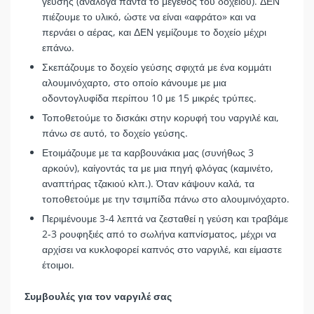
γεύσης (ανάλογα πάντα το μέγεθος του δοχείου). ΔΕΝ
πιέζουμε το υλικό, ώστε να είναι «αφράτο» και να
περνάει ο αέρας, και ΔΕΝ γεμίζουμε το δοχείο μέχρι
επάνω.
Σκεπάζουμε το δοχείο γεύσης σφιχτά με ένα κομμάτι
αλουμινόχαρτο, στο οποίο κάνουμε με μια
οδοντογλυφίδα περίπου 10 με 15 μικρές τρύπες.
Τοποθετούμε το δισκάκι στην κορυφή του ναργιλέ και,
πάνω σε αυτό, το δοχείο γεύσης.
Ετοιμάζουμε με τα καρβουνάκια μας (συνήθως 3
αρκούν), καίγοντάς τα με μια πηγή φλόγας (καμινέτο,
αναπτήρας τζακιού κλπ.). Όταν κάψουν καλά, τα
τοποθετούμε με την τσιμπίδα πάνω στο αλουμινόχαρτο.
Περιμένουμε 3-4 λεπτά να ζεσταθεί η γεύση και τραβάμε
2-3 ρουφηξιές από το σωλήνα καπνίσματος, μέχρι να
αρχίσει να κυκλοφορεί καπνός στο ναργιλέ, και είμαστε
έτοιμοι.
Συμβουλές για τον ναργιλέ σας