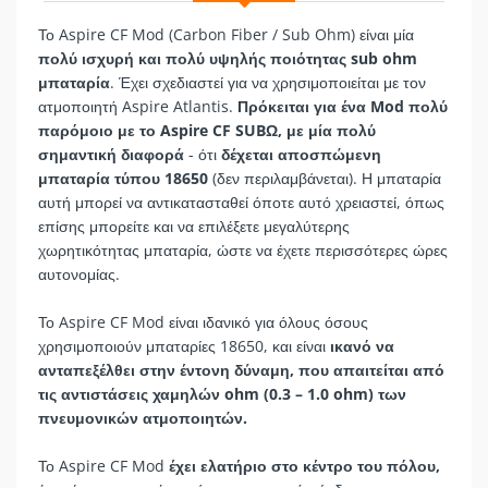
Το Aspire CF Mod (Carbon Fiber / Sub Ohm) είναι μία
πολύ ισχυρή και πολύ υψηλής ποιότητας sub ohm
μπαταρία
. Έχει σχεδιαστεί για να χρησιμοποιείται με τον
ατμοποιητή Aspire Atlantis.
Πρόκειται για ένα Mod πολύ
παρόμοιο με το Aspire CF SUBΩ, με μία πολύ
σημαντική διαφορά
- ότι
δέχεται αποσπώμενη
μπαταρία τύπου 18650
(δεν περιλαμβάνεται). Η μπαταρία
αυτή μπορεί να αντικατασταθεί όποτε αυτό χρειαστεί, όπως
επίσης μπορείτε και να επιλέξετε μεγαλύτερης
χωρητικότητας μπαταρία, ώστε να έχετε περισσότερες ώρες
αυτονομίας.
Το Aspire CF Mod είναι ιδανικό για όλους όσους
χρησιμοποιούν μπαταρίες 18650, και είναι
ικανό να
ανταπεξέλθει στην έντονη δύναμη, που απαιτείται από
τις αντιστάσεις χαμηλών ohm (0.3 – 1.0 ohm) των
πνευμονικών ατμοποιητών.
Το Aspire CF Mod
έχει ελατήριο στο κέντρο του πόλου,