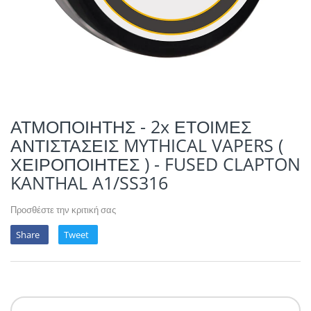
POTION MAGIQU
VIKINGS VAP & 
QUACK'S JUICE
REVOLUTE
SUPERVAPE
ΑΤΜΟΠΟΙΗΤΗΣ - 2x ΕΤΟΙΜΕΣ
ΑΝΤΙΣΤΑΣΕΙΣ MYTHICAL VAPERS (
YUM!
ΧΕΙΡΟΠΟΙΗΤΕΣ ) - FUSED CLAPTON
KANTHAL A1/SS316
Προσθέστε την κριτική σας
Share
Tweet