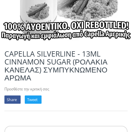
POTION MAGIQU
VIKINGS VAP & 
QUACK'S JUICE
REVOLUTE
SUPERVAPE
CAPELLA SILVERLINE - 13ML
CINNAMON SUGAR (ΡΟΛΑΚΙΑ
YUM!
ΚΑΝΕΛΑΣ) ΣΥΜΠΥΚΝΩΜΕΝΟ
ΑΡΩΜΑ
Προσθέστε την κριτική σας
Share
Tweet