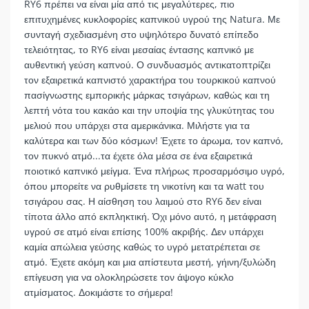
RY6 πρέπει να είναι μία από τις μεγαλύτερες, πιο
επιτυχημένες κυκλοφορίες καπνικού υγρού της Natura. Με
συνταγή σχεδιασμένη στο υψηλότερο δυνατό επίπεδο
τελειότητας, το RY6 είναι μεσαίας έντασης καπνικό με
αυθεντική γεύση καπνού. Ο συνδυασμός αντικατοπτρίζει
τον εξαιρετικά καπνιστό χαρακτήρα του τουρκικού καπνού
πασίγνωστης εμπορικής μάρκας τσιγάρων, καθώς και τη
λεπτή νότα του κακάο και την υποψία της γλυκύτητας του
μελιού που υπάρχει στα αμερικάνικα. Μιλήστε για τα
καλύτερα και των δύο κόσμων! Έχετε το άρωμα, τον καπνό,
τον πυκνό ατμό...τα έχετε όλα μέσα σε ένα εξαιρετικά
ποιοτικό καπνικό μείγμα. Ένα πλήρως προσαρμόσιμο υγρό,
όπου μπορείτε να ρυθμίσετε τη νικοτίνη και τα watt του
τσιγάρου σας. Η αίσθηση του λαιμού στο RY6 δεν είναι
τίποτα άλλο από εκπληκτική. Όχι μόνο αυτό, η μετάφραση
υγρού σε ατμό είναι επίσης 100% ακριβής. Δεν υπάρχει
καμία απώλεια γεύσης καθώς το υγρό μετατρέπεται σε
ατμό. Έχετε ακόμη και μια απίστευτα μεστή, γήινη/ξυλώδη
επίγευση για να ολοκληρώσετε τον άψογο κύκλο
ατμίσματος. Δοκιμάστε το σήμερα!