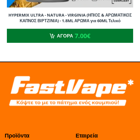
κλικ εδώ
HYPERMIX ULTRA - NATURA - VIRGINIA (ΗΠΙΟΣ & ΑΡΩΜΑΤΙΚΟΣ
ΚΑΠΝΟΣ ΒΙΡΤΖΙΝΙΑ) - 1.8ML ΑΡΩΜΑ για 60ML Τελικό
7.00€
7.00€
ΑΓΟΡΑ
BOOSTER
ΒΑΣΗ
ΤΕΛΙΚΟ
ΤΕΛΙΚΟ
20mg
0mg
ΜΙΓΜΑ
ΕΠΙΠΕΔΟ
ΝΙΚΟΤΙΝΗΣ
5 τμχ
5 ml
60 ml
16.67
mg/ml
4 τμχ
15 ml
60 ml
13.33
mg/ml
Προϊόντα
Εταιρεία