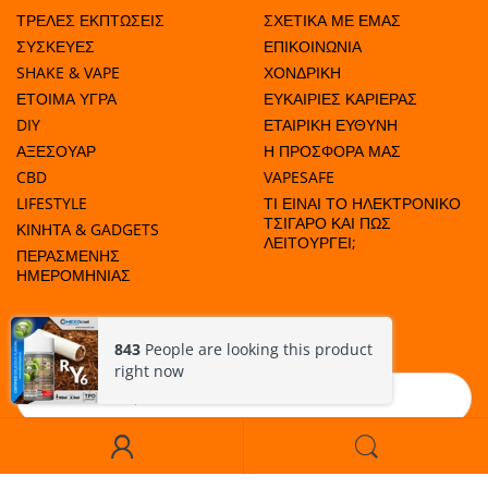
3 τμχ
25 ml
60 ml
10.0 mg/ml
ΤΡΕΛΕΣ ΕΚΠΤΩΣΕΙΣ
ΣΧΕΤΙΚΑ ΜΕ ΕΜΑΣ
ΣΥΣΚΕΥΕΣ
ΕΠΙΚΟΙΝΩΝΙΑ
2 τμχ
35 ml
60 ml
6.67 mg/ml
SHAKE & VAPE
ΧΟΝΔΡΙΚΗ
ΕΤΟΙΜΑ ΥΓΡΑ
ΕΥΚΑΙΡΙΕΣ ΚΑΡΙΕΡΑΣ
1 τμχ
45 ml
60 ml
3.33 mg/ml
DIY
ΕΤΑΙΡΙΚΗ ΕΥΘΥΝΗ
0 τμχ
55 ml
60 ml
0.0 mg/ml
ΑΞΕΣΟΥΑΡ
Η ΠΡΟΣΦΟΡΑ ΜΑΣ
CBD
VAPESAFE
LIFESTYLE
ΤΙ ΕΙΝΑΙ ΤΟ ΗΛΕΚΤΡΟΝΙΚΟ
ΤΣΙΓΑΡΟ ΚΑΙ ΠΩΣ
ΚΙΝΗΤΑ & GADGETS
ΛΕΙΤΟΥΡΓΕΙ;
ΠΕΡΑΣΜΕΝΗΣ
ΗΜΕΡΟΜΗΝΙΑΣ
ΜΑΘΕΤΕ ΠΟΤΕ ΕΧΟΥΜΕ ΠΡΟΣΦΟΡΕΣ!
843
People are looking this product
right now
Εγγραφή