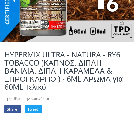
POTION MAGIQU
VIKINGS VAP & 
QUACK'S JUICE
REVOLUTE
SUPERVAPE
HYPERMIX ULTRA - NATURA - RY6
TOBACCO (ΚΑΠΝΟΣ, ΔΙΠΛΗ
YUM!
ΒΑΝΙΛΙΑ, ΔΙΠΛΗ ΚΑΡΑΜΕΛΑ &
ΞΗΡΟΙ ΚΑΡΠΟΙ) - 6ML ΑΡΩΜΑ για
60ML Τελικό
Προσθέστε την κριτική σας
Share
Tweet