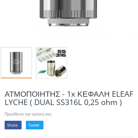
POTION MAGIQU
VIKINGS VAP & 
QUACK'S JUICE
REVOLUTE
SUPERVAPE
YUM!
ΑΤΜΟΠΟΙΗΤΗΣ - 1x ΚΕΦΑΛΗ ELEAF
LYCHE ( DUAL SS316L 0,25 ohm )
Προσθέστε την κριτική σας
Share
Tweet