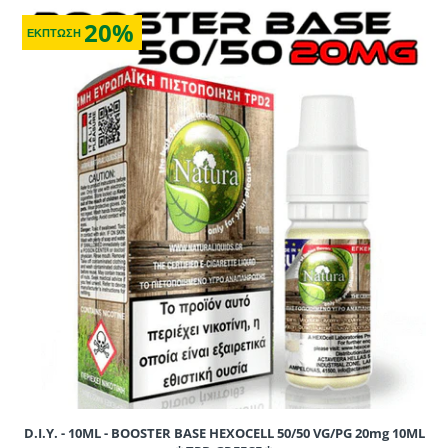
20%
ΕΚΠΤΩΣΗ
D.I.Y. - 10ML - BOOSTER BASE HEXOCELL 50/50 VG/PG 20mg 10ML