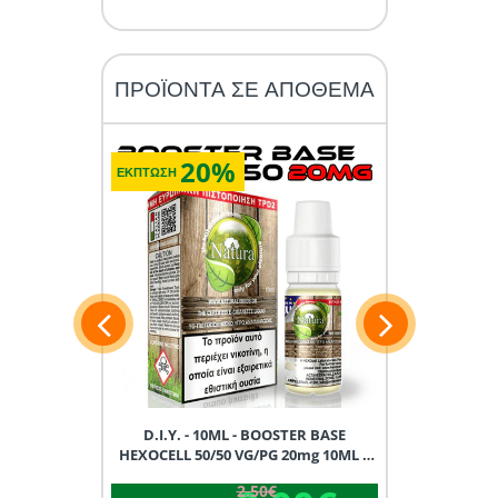
ΠΡΟΪΟΝΤΑ ΣΕ ΑΠΟΘΕΜΑ
20%
2
ΕΚΠΤΩΣΗ
ΕΚΠΤΩΣΗ
15ML D.I.Y.
D.I.Y. - 10ML - BOOSTER BASE
D.I.Y. - 1
X
HEXOCELL 50/50 VG/PG 20mg 10ML *
HEXOCELL 90/
TPD GREECE *
TP
2.50€