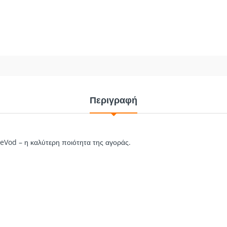
2.40€
0.
2.40€
0.80
3.00€
ΑΓΟΡΑ
ΑΓΟΡΑ
Περιγραφή
od – η καλύτερη ποιότητα της αγοράς.