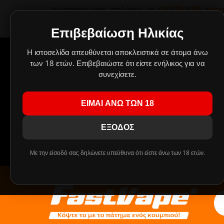
Αγαπητοί μας πελάτες,
η FASTVAPE πάει
παραμείνουν κλειστά λόγω καλοκαιρινών
οποίες θα εκτελεστούν με σειρά προτ
Επιβεβαίωση Ηλικίας
Δημιουργήσαμε έν
Η ιστοσελίδα απευθύνεται αποκλειστικά σε άτομα άνω
Οι
των 18 ετών. Επιβεβαιώστε ότι είστε ενήλικος για να
συνεχίσετε.
Πρ
ΕΙΜΑΙ ΑΝΩ ΤΩΝ 18
!!! ΤΑ MIX SHAKE AND VAPE 30/60ml ΑΝΤΙΚΑ
ΕΞΟΔΟΣ
Με την είσοδό σας δηλώνετε υπεύθυνα ότι είστε άνω των 18 ετών.