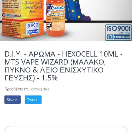
POTION MAGIQU
VIKINGS VAP & 
QUACK'S JUICE
REVOLUTE
SUPERVAPE
D.I.Y. - ΑΡΩΜΑ - HEXOCELL 10ML -
MTS VAPE WIZARD (ΜΑΛΑΚΟ,
YUM!
ΠΥΚΝΟ & ΛΕΙΟ ΕΝΙΣΧΥΤΙΚΟ
ΓΕΥΣΗΣ) - 1.5%
Προσθέστε την κριτική σας
Share
Tweet