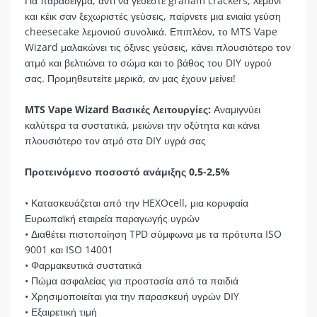
Για παράδειγμα, αντί να γεύεστε graham crackers, λεμόνι
και κέικ σαν ξεχωριστές γεύσεις, παίρνετε μια ενιαία γεύση
cheesecake λεμονιού συνολικά. Επιπλέον, το MTS Vape
Wizard μαλακώνει τις όξινες γεύσεις, κάνει πλουσιότερο τον
ατμό και βελτιώνει το σώμα και το βάθος του DIY υγρού
σας. Προμηθευτείτε μερικά, αν μας έχουν μείνει!
MTS Vape Wizard Βασικές Λειτουργίες:
Αναμιγνύει
καλύτερα τα συστατικά, μειώνει την οξύτητα και κάνει
πλουσιότερο τον ατμό στα DIY υγρά σας
Προτεινόμενο ποσοστό ανάμιξης 0,5-2,5%
• Κατασκευάζεται από την HEXOcell, μια κορυφαία
Ευρωπαϊκή εταιρεία παραγωγής υγρών
• Διαθέτει πιστοποίηση TPD σύμφωνα με τα πρότυπα ISO
9001 και ISO 14001
• Φαρμακευτικά συστατικά
• Πώμα ασφαλείας για προστασία από τα παιδιά
• Χρησιμοποιείται για την παρασκευή υγρών DIY
• Εξαιρετική τιμή