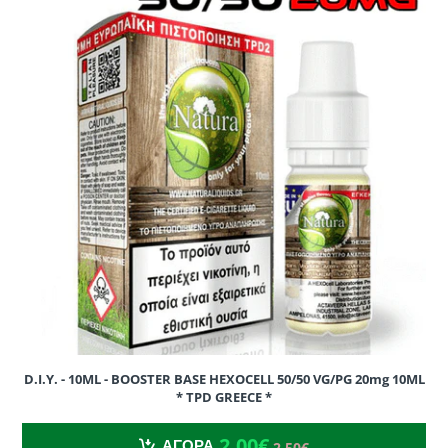
D.I.Y. - 10ML - BOOSTER BASE HEXOCELL 50/50 VG/PG 20mg 10ML
* TPD GREECE *
2.00€
2.50€
2.00€
ΑΓΟΡΑ
2.50€