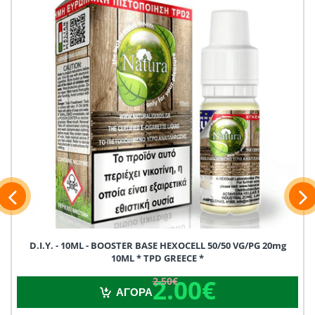
D.I.Y. - 10ML - BOOSTER BASE HEXOCELL 50/50 VG/PG 20mg
10ML * TPD GREECE *
2.00€
2.50€
2.00€
2.50€
ΑΓΟΡΑ