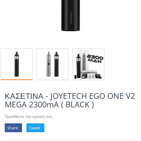
POTION MAGIQU
VIKINGS VAP & 
QUACK'S JUICE
REVOLUTE
SUPERVAPE
YUM!
ΚΑΣΕΤΙΝΑ - JOYETECH EGO ONE V2
MEGA 2300mA ( BLACK )
Προσθέστε την κριτική σας
Share
Tweet