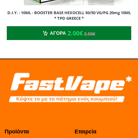
D.I.Y. - 10ML - BOOSTER BASE HEXOCELL 50/50 VG/PG 20mg 10ML
* TPD GREECE *
2.00€
2.50€
2.00€
ΑΓΟΡΑ
2.50€
Προϊόντα
Εταιρεία