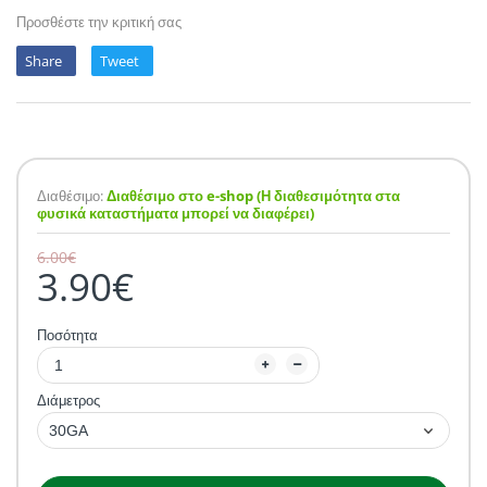
Προσθέστε την κριτική σας
POTION MAGIQU
VIKINGS VAP & 
Share
Tweet
QUACK'S JUICE
REVOLUTE
SUPERVAPE
Διαθέσιμο:
Διαθέσιμο στο e-shop (Η διαθεσιμότητα στα
φυσικά καταστήματα μπορεί να διαφέρει)
YUM!
6.00€
3.90€
Ποσότητα
Διάμετρος