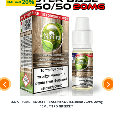
20%
ΕΚΠΤΩΣΗ
D.I.Y. - 10ML - BOOSTER BASE HEXOCELL 50/50 VG/PG 20mg
10ML * TPD GREECE *