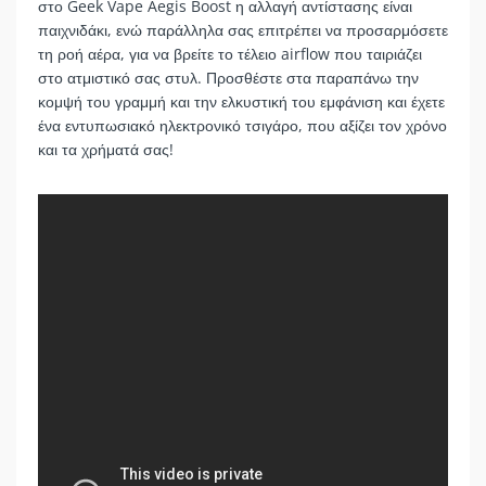
στο Geek Vape Aegis Boost η αλλαγή αντίστασης είναι
παιχνιδάκι, ενώ παράλληλα σας επιτρέπει να προσαρμόσετε
τη ροή αέρα, για να βρείτε το τέλειο airflow που ταιριάζει
στο ατμιστικό σας στυλ. Προσθέστε στα παραπάνω την
κομψή του γραμμή και την ελκυστική του εμφάνιση και έχετε
ένα εντυπωσιακό ηλεκτρονικό τσιγάρο, που αξίζει τον χρόνο
και τα χρήματά σας!