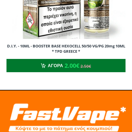
D.I.Y. - 10ML - BOOSTER BASE HEXOCELL 50/50 VG/PG 20mg 10ML
* TPD GREECE *
2.00€
2.50€
2.00€
ΑΓΟΡΑ
2.50€