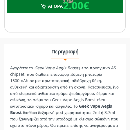
2.00€
2.50€
2.00€
2.50€
ΑΓΟΡΑ
Περιγραφή
Αγοράστε το
Geek Vape Aegis Boost
με το προηγμένο AS
chipset, που διαθέτει επαναφορτιζόμενη μπαταρία
1500mAh σε μια πρωτοποριακή, αδιάβροχη θήκη,
ανθεκτική και αδιαπέραστη από τη σκόνη. Κατασκευασμένο
από εξαιρετικά ανθεκτικό κράμα ψευδαργύρου, δέρμα και
σιλικόνη, το σώμα του Geek Vape Aegis Boost είναι
εντυπωσιακά ισχυρό και ασφαλές. Το
Geek Vape Aegis
Boost
διαθέτει δεξαμενή pod χωρητικότητας 2ml ή 3.7ml
που ξαναγεμίζει από την υποδοχή με κλείσιμο σιλικόνη που
έχει στο πάνω μέρος. Θα πρέπει επίσης να αναφέρουμε ότι