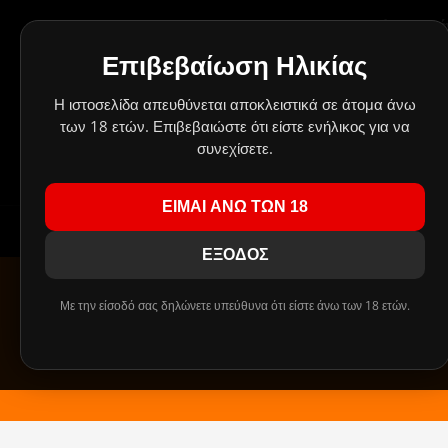
Δημιουργήσαμε έν
Οι
Επιβεβαίωση Ηλικίας
Πρ
Η ιστοσελίδα απευθύνεται αποκλειστικά σε άτομα άνω
των 18 ετών. Επιβεβαιώστε ότι είστε ενήλικος για να
συνεχίσετε.
!!! ΤΑ MIX SHAKE AND VAPE 30/60ml ΑΝΤΙΚΑ
ΕΙΜΑΙ ΑΝΩ ΤΩΝ 18
ΕΞΟΔΟΣ
Με την είσοδό σας δηλώνετε υπεύθυνα ότι είστε άνω των 18 ετών.