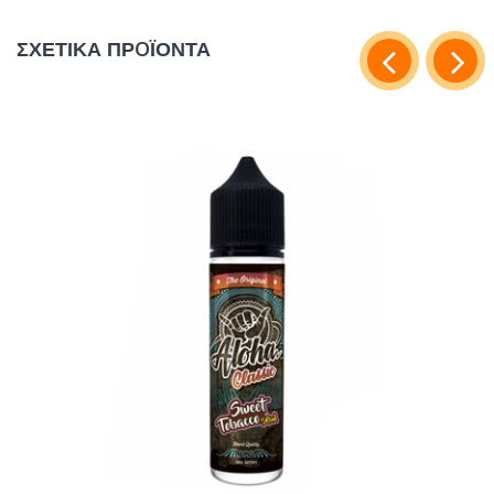
ΣΧΕΤΙΚΑ ΠΡOΪΟΝΤΑ
κλικ εδώ