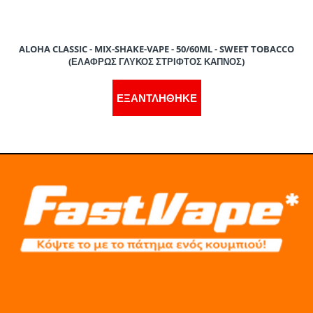
>
ALOHA CLASSIC - MIX-SHAKE-VAPE - 50/60ML - SWEET TOBACCO
40
0
20
60
(ΕΛΑΦΡΩΣ ΓΛΥΚΟΣ ΣΤΡΙΦΤΟΣ ΚΑΠΝΟΣ)
ΕΞΑΝΤΛΗΘΗΚΕ
>
40
0
10
50
>
40
0
5
45
>
40
5
15
60