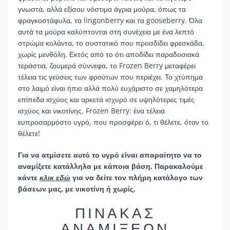
γνωστά, αλλά εξίσου νόστιμα άγρια μούρα, όπως τα
φραγκοστάφυλα, τα lingonberry και τα gooseberry. Όλα
αυτά τα μούρα καλύπτονται στη συνέχεια με ένα λεπτό
στρώμα κολάντα, το συστατικό που προσδίδει φρεσκάδα,
χωρίς μενθόλη. Εκτός από το ότι αποδίδει παραδοσιακά
τεράστια, ζουμερά σύννεφα, το Frozen Berry μεταφέρει
τέλεια τις γεύσεις των φρούτων που περιέχει. Το χτύπημα
στο λαιμό είναι ήπιο αλλά πολύ ευχάριστο σε χαμηλότερα
επίπεδα ισχύος και αρκετά ισχυρό σε υψηλότερες τιμές
ισχύος και νικοτίνης. Frozen Berry: ένα τέλεια
ευπροσαρμόστο υγρό, που προσφέρει ό, τι θέλετε, όταν το
θέλετε!
Για να ατμίσετε αυτό το υγρό είναι απαραίτητο να το
αναμίξετε κατάλληλα με κάποια βάση. Παρακαλούμε
κάντε
κλικ εδώ
για να δείτε τον πλήρη κατάλογο των
βάσεων μας, με νικοτίνη ή χωρίς.
ΠΙΝΑΚΑΣ
ΑΝΑΜΙΞΕΩΝ