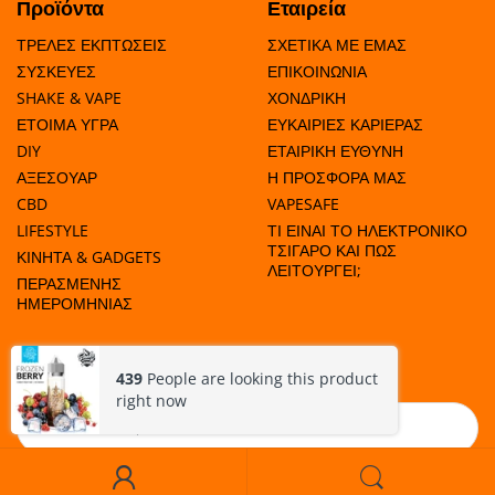
Προϊόντα
Εταιρεία
ΤΡΕΛΕΣ ΕΚΠΤΩΣΕΙΣ
ΣΧΕΤΙΚΑ ΜΕ ΕΜΑΣ
ΣΥΣΚΕΥΕΣ
ΕΠΙΚΟΙΝΩΝΙΑ
>
SHAKE & VAPE
ΧΟΝΔΡΙΚΗ
40
5
10
55
ΕΤΟΙΜΑ ΥΓΡΑ
ΕΥΚΑΙΡΙΕΣ ΚΑΡΙΕΡΑΣ
DIY
ΕΤΑΙΡΙΚΗ ΕΥΘΥΝΗ
ΑΞΕΣΟΥΑΡ
Η ΠΡΟΣΦΟΡΑ ΜΑΣ
CBD
VAPESAFE
>
5
0.2 %
LIFESTYLE
ΤΙ ΕΙΝΑΙ ΤΟ ΗΛΕΚΤΡΟΝΙΚΟ
40
5
50
ΤΣΙΓΑΡΟ ΚΑΙ ΠΩΣ
2mg/m
ΚΙΝΗΤΑ & GADGETS
ΛΕΙΤΟΥΡΓΕΙ;
ΠΕΡΑΣΜΕΝΗΣ
ΗΜΕΡΟΜΗΝΙΑΣ
>
40
5
ΜΑΘΕΤΕ ΠΟΤΕ ΕΧΟΥΜΕ ΠΡΟΣΦΟΡΕΣ!
0
45
439
People are looking this product
right now
>
Εγγραφή