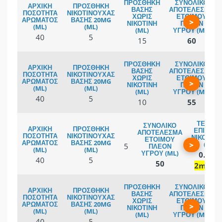
>
40
5
15
60
>
40
5
10
55
>
5
0.2 %
40
5
50
2mg/m
>
40
5