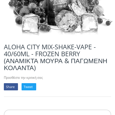
POTION MAGIQU
VIKINGS VAP & 
QUACK'S JUICE
REVOLUTE
SUPERVAPE
ALOHA CITY MIX-SHAKE-VAPE -
40/60ML - FROZEN BERRY
YUM!
(ΑΝΑΜΙΚΤΑ ΜΟΥΡΑ & ΠΑΓΩΜΕΝΗ
ΚΟΛΑΝΤΑ)
Προσθέστε την κριτική σας
Share
Tweet