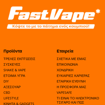
80
0
10
90
>
80
5
35
120
>
Προϊόντα
Εταιρεία
80
5
15
100
ΤΡΕΛΕΣ ΕΚΠΤΩΣΕΙΣ
ΣΧΕΤΙΚΑ ΜΕ ΕΜΑΣ
ΣΥΣΚΕΥΕΣ
ΕΠΙΚΟΙΝΩΝΙΑ
SHAKE & VAPE
ΧΟΝΔΡΙΚΗ
ΕΤΟΙΜΑ ΥΓΡΑ
ΕΥΚΑΙΡΙΕΣ ΚΑΡΙΕΡΑΣ
>
0
DIY
ΕΤΑΙΡΙΚΗ ΕΥΘΥΝΗ
0.12 
80
5
85
ΑΞΕΣΟΥΑΡ
Η ΠΡΟΣΦΟΡΑ ΜΑΣ
1.18mg
CBD
VAPESAFE
LIFESTYLE
ΤΙ ΕΙΝΑΙ ΤΟ ΗΛΕΚΤΡΟΝΙΚΟ
ΤΣΙΓΑΡΟ ΚΑΙ ΠΩΣ
ΚΙΝΗΤΑ & GADGETS