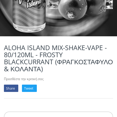
POTION MAGIQU
VIKINGS VAP & 
QUACK'S JUICE
REVOLUTE
SUPERVAPE
ALOHA ISLAND MIX-SHAKE-VAPE -
80/120ML - FROSTY
YUM!
BLACKCURRANT (ΦΡΑΓΚΟΣΤΑΦΥΛΟ
& ΚΟΛΑΝΤΑ)
Προσθέστε την κριτική σας
Share
Tweet