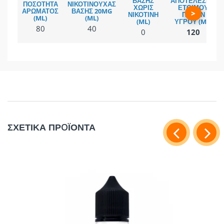
>
80
40
0
120
ΣΧΕΤΙΚΑ ΠΡOΪΟΝΤΑ
κλικ εδώ