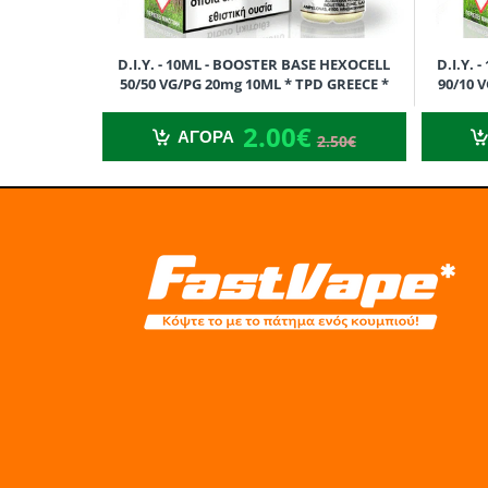
D.I.Y. - 10ML - BOOSTER BASE HEXOCELL
D.I.Y.
50/50 VG/PG 20mg 10ML * TPD GREECE *
90/10 
2.00€
2.50€
ΕΧΕΙ ΤΕΛΕΙΑ ΤΟΠΟΘΕΤΗΜΕΝΗ ΤΗΝ ΕΚΤΥ
2.00€
ΑΓΟΡΑ
2.50€
ΕΧΕΙ ΕΚΤΥΠΩΣΗ ΚΑΙ ΣΤΙΣ ΔΥΟ ΠΛΕΥΡΕΣ
ΕΧΕΙ ΕΝΙΣΧΥΜΕΝΕΣ ΡΑΦΕΣ
ΕΞΑΙΡΕΤΙΚΑ ΑΝΕΤΟ & ΑΝΘΕΚΤΙΚΟ