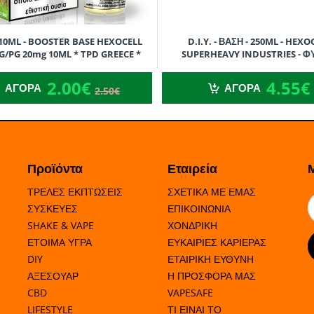
 - 10ML - BOOSTER BASE HEXOCELL
D.I.Y. - ΒΑΣΗ - 250ML - HEXO
VG/PG 20mg 10ML * TPD GREECE *
SUPERHEAVY INDUSTRIES - Φ
ΓΛΥΚΕΡΙΝΗ (VG) - 250ML
2.00€
4.55€
2.50€
ΠΩΣΗ ΣΤΑΜΠΑΣ
2.00€
4.55€
ΑΓΟΡΑ
ΑΓΟΡΑ
2.50€
Προϊόντα
Εταιρεία
ΤΡΕΛΕΣ ΕΚΠΤΩΣΕΙΣ
ΣΧΕΤΙΚΑ ΜΕ ΕΜΑΣ
ΣΥΣΚΕΥΕΣ
ΕΠΙΚΟΙΝΩΝΙΑ
SHAKE & VAPE
ΧΟΝΔΡΙΚΗ
ΕΤΟΙΜΑ ΥΓΡΑ
ΕΥΚΑΙΡΙΕΣ ΚΑΡΙΕΡΑΣ
DIY
ΕΤΑΙΡΙΚΗ ΕΥΘΥΝΗ
ΑΞΕΣΟΥΑΡ
Η ΠΡΟΣΦΟΡΑ ΜΑΣ
CBD
VAPESAFE
LIFESTYLE
ΤΙ ΕΙΝΑΙ ΤΟ