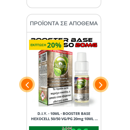
ΠΡΟΪΟΝΤΑ ΣΕ ΑΠΟΘΕΜΑ
20%
2
ΕΚΠΤΩΣΗ
ΕΚΠΤΩΣΗ
15ML D.I.Y.
D.I.Y. - 10ML - BOOSTER BASE
D.I.Y. - 1
X
HEXOCELL 50/50 VG/PG 20mg 10ML *
HEXOCELL 90/
TPD GREECE *
TP
2.50€