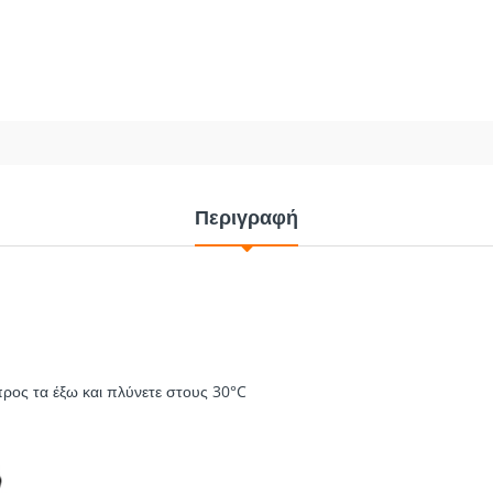
2.40€
0.
2.40€
0.80
3.00€
ΑΓΟΡΑ
ΑΓΟΡΑ
Περιγραφή
προς τα έξω και πλύνετε στους 30°C