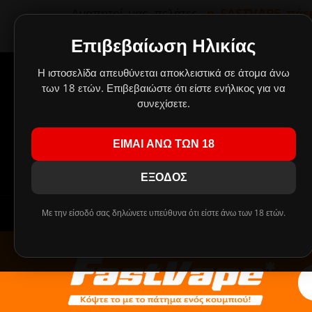
Αγαπητοί μας πελάτες,
η FASTVAPE πάει
παραμείνουν κλειστά λόγω καλοκαιρινών
οποίες θα εκτελεστούν με σειρά προτ
Επιβεβαίωση Ηλικίας
Δημιουργήσαμε έν
Η ιστοσελίδα απευθύνεται αποκλειστικά σε άτομα άνω
Οι
των 18 ετών. Επιβεβαιώστε ότι είστε ενήλικος για να
συνεχίσετε.
Πρ
ΕΙΜΑΙ ΑΝΩ ΤΩΝ 18
!!! ΤΑ MIX SHAKE AND VAPE 30/60ml ΑΝΤΙΚΑ
ΕΞΟΔΟΣ
Με την είσοδό σας δηλώνετε υπεύθυνα ότι είστε άνω των 18 ετών.