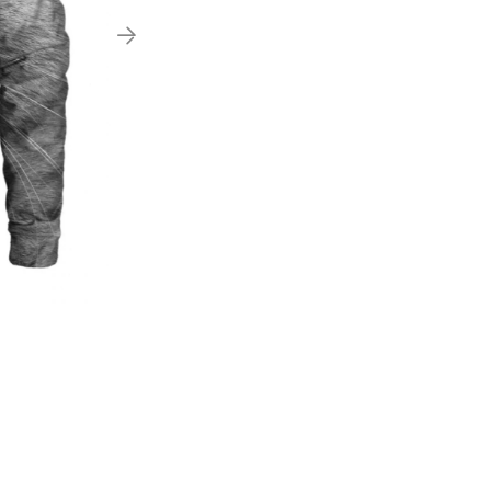
20%
ΕΚΠΤΩΣΗ
ΑΤΜΟΠΟΙΗΤΗΣ - 1x ΚΕΦΑΛΗ JUSTFOG
ΠΡΑΚΤΙΚΟ ΦΙΑΛΙΔΙΟ - 1
Q16/C14 delirium Swiss V2 (1.6 ohm)
MIX REMI
3.00€