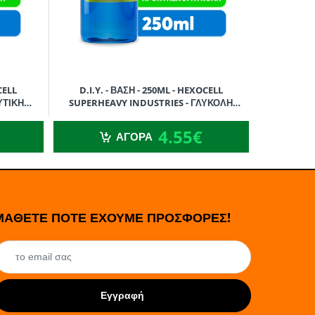
CELL
D.I.Y. - ΒΑΣΗ - 250ML - HEXOCELL
D.I.Y. 
ΥΤΙΚΗ
SUPERHEAVY INDUSTRIES - ΓΛΥΚΟΛΗ
SUPERHE
ΠΡΟΠΥΛΕΝΙΟΥ (PG) - 250ML
ΓΛ
4.55€
4.55€
ΑΓΟΡΑ
ΜΑΘΕΤΕ ΠΟΤΕ ΕΧΟΥΜΕ ΠΡΟΣΦΟΡΕΣ!
Εγγραφή