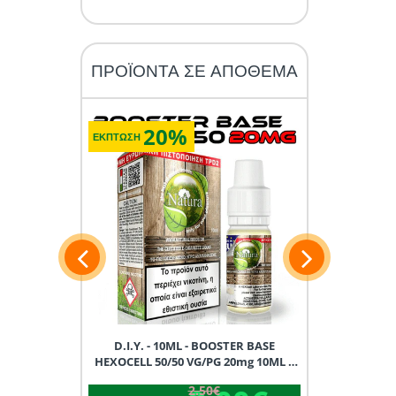
ΠΡΟΪΟΝΤΑ ΣΕ ΑΠΟΘΕΜΑ
20%
2
ΕΚΠΤΩΣΗ
ΕΚΠΤΩΣΗ
15ML D.I.Y.
D.I.Y. - 10ML - BOOSTER BASE
D.I.Y. - 1
X
HEXOCELL 50/50 VG/PG 20mg 10ML *
HEXOCELL 90/
TPD GREECE *
TP
2.50€