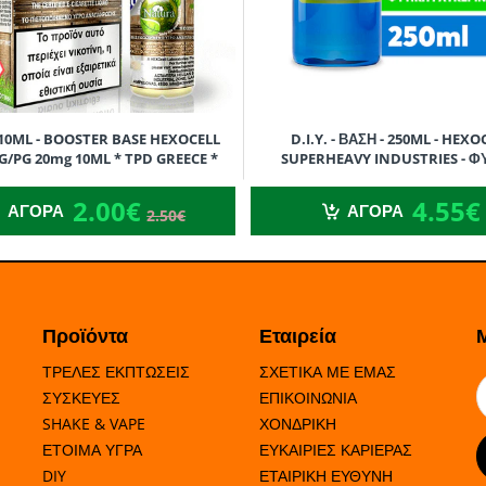
 - 10ML - BOOSTER BASE HEXOCELL
D.I.Y. - ΒΑΣΗ - 250ML - HEXO
VG/PG 20mg 10ML * TPD GREECE *
SUPERHEAVY INDUSTRIES - Φ
ΓΛΥΚΕΡΙΝΗ (VG) - 250ML
2.00€
4.55€
2.50€
2.00€
4.55€
ΑΓΟΡΑ
ΑΓΟΡΑ
2.50€
Προϊόντα
Εταιρεία
ΤΡΕΛΕΣ ΕΚΠΤΩΣΕΙΣ
ΣΧΕΤΙΚΑ ΜΕ ΕΜΑΣ
ΣΥΣΚΕΥΕΣ
ΕΠΙΚΟΙΝΩΝΙΑ
SHAKE & VAPE
ΧΟΝΔΡΙΚΗ
ΕΤΟΙΜΑ ΥΓΡΑ
ΕΥΚΑΙΡΙΕΣ ΚΑΡΙΕΡΑΣ
DIY
ΕΤΑΙΡΙΚΗ ΕΥΘΥΝΗ