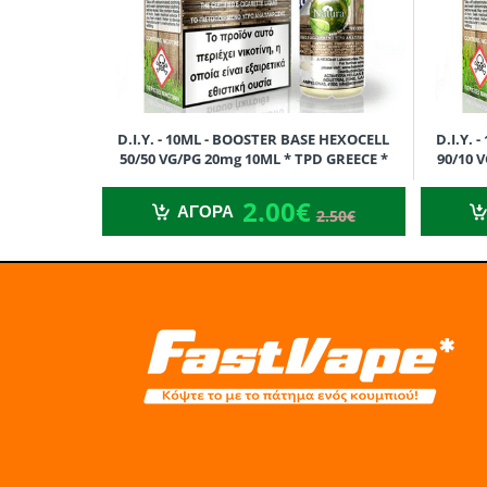
D.I.Y. - 10ML - BOOSTER BASE HEXOCELL
D.I.Y.
50/50 VG/PG 20mg 10ML * TPD GREECE *
90/10 
2.00€
2.50€
2.00€
ΑΓΟΡΑ
2.50€