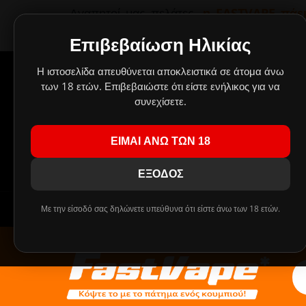
Αγαπητοί μας πελάτες,
η FASTVAPE πάει
παραμείνουν κλειστά λόγω καλοκαιρινών
οποίες θα εκτελεστούν με σειρά προτ
Επιβεβαίωση Ηλικίας
Δημιουργήσαμε έν
Η ιστοσελίδα απευθύνεται αποκλειστικά σε άτομα άνω
Οι
των 18 ετών. Επιβεβαιώστε ότι είστε ενήλικος για να
συνεχίσετε.
Πρ
ΕΙΜΑΙ ΑΝΩ ΤΩΝ 18
!!! ΤΑ MIX SHAKE AND VAPE 30/60ml ΑΝΤΙΚΑ
ΕΞΟΔΟΣ
Με την είσοδό σας δηλώνετε υπεύθυνα ότι είστε άνω των 18 ετών.