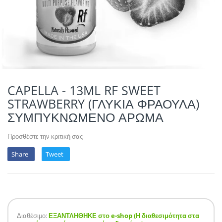
POTION MAGIQU
VIKINGS VAP & 
QUACK'S JUICE
REVOLUTE
SUPERVAPE
CAPELLA - 13ML RF SWEET
STRAWBERRY (ΓΛΥΚΙΑ ΦΡΑΟΥΛΑ)
YUM!
ΣΥΜΠΥΚΝΩΜΕΝΟ ΑΡΩΜΑ
Προσθέστε την κριτική σας
Share
Tweet
Διαθέσιμο:
ΕΞΑΝΤΛΗΘΗΚΕ στο e-shop (Η διαθεσιμότητα στα