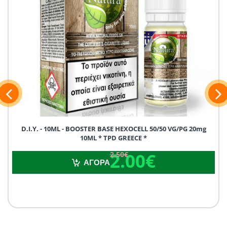
D.I.Y. - 10ML - BOOSTER BASE HEXOCELL 50/50 VG/PG 20mg
10ML * TPD GREECE *
2.00€
2.50€
2.00€
2.50€
ΑΓΟΡΑ