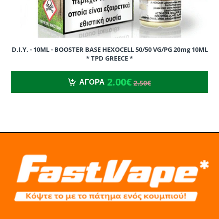
D.I.Y. - 10ML - BOOSTER BASE HEXOCELL 50/50 VG/PG 20mg 10ML
* TPD GREECE *
2.00€
2.50€
2.00€
ΑΓΟΡΑ
2.50€