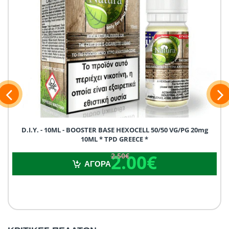
D.I.Y. - 10ML - BOOSTER BASE HEXOCELL 50/50 VG/PG 20mg
10ML * TPD GREECE *
2.00€
2.50€
2.00€
2.50€
ΑΓΟΡΑ