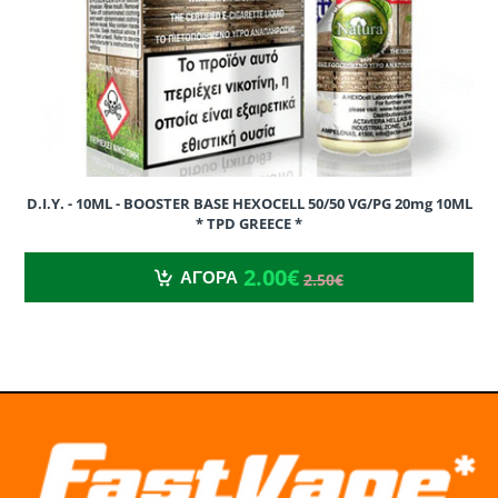
D.I.Y. - 10ML - BOOSTER BASE HEXOCELL 50/50 VG/PG 20mg 10ML
* TPD GREECE *
2.00€
2.50€
2.00€
ΑΓΟΡΑ
2.50€