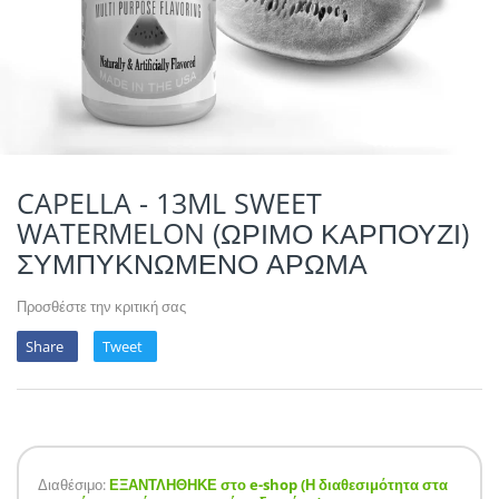
POTION MAGIQU
VIKINGS VAP & 
QUACK'S JUICE
REVOLUTE
SUPERVAPE
CAPELLA - 13ML SWEET
WATERMELON (ΩΡΙΜΟ ΚΑΡΠΟΥΖΙ)
YUM!
ΣΥΜΠΥΚΝΩΜΕΝΟ ΑΡΩΜΑ
Προσθέστε την κριτική σας
Share
Tweet
Διαθέσιμο:
ΕΞΑΝΤΛΗΘΗΚΕ στο e-shop (Η διαθεσιμότητα στα