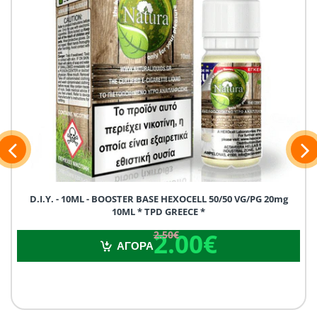
D.I.Y. - 10ML - BOOSTER BASE HEXOCELL 50/50 VG/PG 20mg
10ML * TPD GREECE *
2.00€
2.50€
2.00€
2.50€
ΑΓΟΡΑ