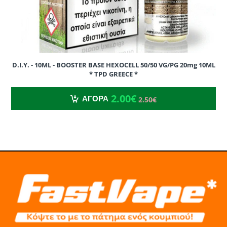
D.I.Y. - 10ML - BOOSTER BASE HEXOCELL 50/50 VG/PG 20mg 10ML
* TPD GREECE *
2.00€
2.50€
2.00€
ΑΓΟΡΑ
2.50€