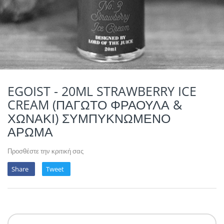
POTION MAGIQU
VIKINGS VAP & 
QUACK'S JUICE
REVOLUTE
SUPERVAPE
EGOIST - 20ML STRAWBERRY ICE
CREAM (ΠΑΓΩΤΟ ΦΡΑΟΥΛΑ &
YUM!
ΧΩΝΑΚΙ) ΣΥΜΠΥΚΝΩΜΕΝΟ
ΑΡΩΜΑ
Προσθέστε την κριτική σας
Share
Tweet