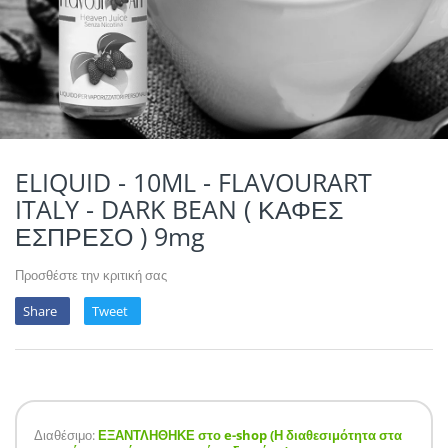
POTION MAGIQU
VIKINGS VAP & 
QUACK'S JUICE
REVOLUTE
SUPERVAPE
ELIQUID - 10ML - FLAVOURART
ITALY - DARK BEAN ( ΚΑΦΕΣ
YUM!
ΕΣΠΡΕΣΟ ) 9mg
Προσθέστε την κριτική σας
Share
Tweet
Διαθέσιμο:
ΕΞΑΝΤΛΗΘΗΚΕ στο e-shop (Η διαθεσιμότητα στα