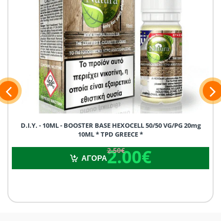
D.I.Y. - 10ML - BOOSTER BASE HEXOCELL 50/50 VG/PG 20mg
10ML * TPD GREECE *
2.00€
2.50€
2.00€
2.50€
ΑΓΟΡΑ