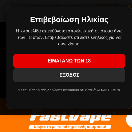
Αγαπητοί μας πελάτες,
η FASTVAPE πάει
παραμείνουν κλειστά λόγω καλοκαιρινών
οποίες θα εκτελεστούν με σειρά προτ
Επιβεβαίωση Ηλικίας
Δημιουργήσαμε έν
Η ιστοσελίδα απευθύνεται αποκλειστικά σε άτομα άνω
Οι
των 18 ετών. Επιβεβαιώστε ότι είστε ενήλικος για να
συνεχίσετε.
Πρ
ΕΙΜΑΙ ΑΝΩ ΤΩΝ 18
!!! ΤΑ MIX SHAKE AND VAPE 30/60ml ΑΝΤΙΚΑ
ΕΞΟΔΟΣ
Με την είσοδό σας δηλώνετε υπεύθυνα ότι είστε άνω των 18 ετών.