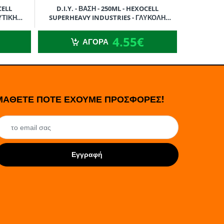
CELL
D.I.Y. - ΒΑΣΗ - 250ML - HEXOCELL
D.I.Y. 
ΥΤΙΚΗ
SUPERHEAVY INDUSTRIES - ΓΛΥΚΟΛΗ
SUPERHE
ΠΡΟΠΥΛΕΝΙΟΥ (PG) - 250ML
ΓΛ
4.55€
4.55€
ΑΓΟΡΑ
ΜΑΘΕΤΕ ΠΟΤΕ ΕΧΟΥΜΕ ΠΡΟΣΦΟΡΕΣ!
Εγγραφή