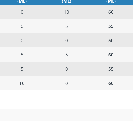
(ML)
(ML)
(ML)
0
10
60
0
5
55
0
0
50
5
5
60
5
0
55
10
0
60
ΣΥΝΟΛΙΚΟ
ΠΡΟΣΘΗΚΗ ΒΑΣΗΣ
ΑΠΟΤΕΛΕΣΜΑ
ΤΕΛΙΚΟ ΕΠΙΠΕΔ
ΧΩΡΙΣ ΝΙΚΟΤΙΝΗ
ΕΤΟΙΜΟΥ ΠΛΕΟΝ
ΝΙΚΟΤΙΝΗΣ