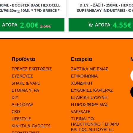
 - 10ML - BOOSTER BASE HEXOCELL
D.I.Y. - ΒΑΣΗ - 250ML - HEXO
VG/PG 20mg 10ML * TPD GREECE *
SUPERHEAVY INDUSTRIES - Φ
ΓΛΥΚΕΡΙΝΗ (VG) - 250ML
2.00€
4.55€
2.50€
2.00€
4.55€
ΑΓΟΡΑ
ΑΓΟΡΑ
2.50€
Προϊόντα
Εταιρεία
ΤΡΕΛΕΣ ΕΚΠΤΩΣΕΙΣ
ΣΧΕΤΙΚΑ ΜΕ ΕΜΑΣ
ΣΥΣΚΕΥΕΣ
ΕΠΙΚΟΙΝΩΝΙΑ
SHAKE & VAPE
ΧΟΝΔΡΙΚΗ
ΕΤΟΙΜΑ ΥΓΡΑ
ΕΥΚΑΙΡΙΕΣ ΚΑΡΙΕΡΑΣ
DIY
ΕΤΑΙΡΙΚΗ ΕΥΘΥΝΗ
ΑΞΕΣΟΥΑΡ
Η ΠΡΟΣΦΟΡΑ ΜΑΣ
CBD
VAPESAFE
LIFESTYLE
ΤΙ ΕΙΝΑΙ ΤΟ
ΗΛΕΚΤΡΟΝΙΚΟ ΤΣΙΓΑΡΟ
ΚΙΝΗΤΑ & GADGETS
ΚΑΙ ΠΩΣ ΛΕΙΤΟΥΡΓΕΙ;
ΠΕΡΑΣΜΕΝΗΣ