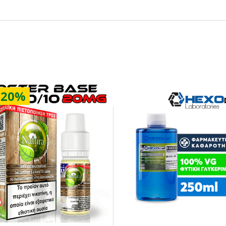
ΥΓΡΟΥ
(ML)
(ML)
(%) - (mg/ml)
0 %
10
60
0mg/ml
0 %
5
55
0mg/ml
0 %
0
50
0mg/ml
20%
0.17 %
5
60
1.67mg/ml
0.18 %
0
55
1.82mg/ml
0.33 %
0
60
3.33mg/ml