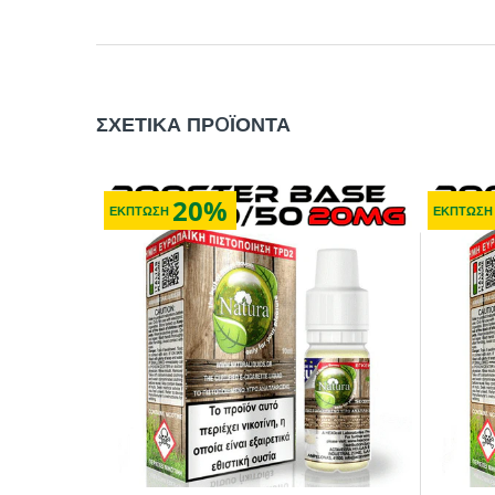
ΑΡΩΜΑΤΟΣ
ΒΑΣΗΣ 20mg
(ML)
(ML)
50
0
ΣΧΕΤΙΚΑ ΠΡOΪΟΝΤΑ
50
0
50
0
20%
ΕΚΠΤΩΣΗ
ΕΚΠΤΩΣΗ
50
5
50
5
50
10