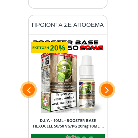
ΠΡΟΪΟΝΤΑ ΣΕ ΑΠΟΘΕΜΑ
20%
2
ΕΚΠΤΩΣΗ
ΕΚΠΤΩΣΗ
15ML D.I.Y.
D.I.Y. - 10ML - BOOSTER BASE
D.I.Y. - 1
X
HEXOCELL 50/50 VG/PG 20mg 10ML *
HEXOCELL 90/
TPD GREECE *
TP
2.50€