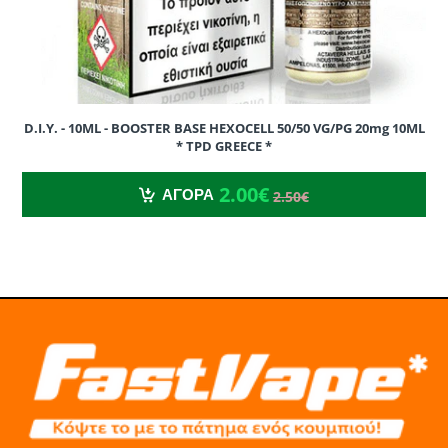
D.I.Y. - 10ML - BOOSTER BASE HEXOCELL 50/50 VG/PG 20mg 10ML
* TPD GREECE *
2.00€
2.50€
2.00€
ΑΓΟΡΑ
2.50€