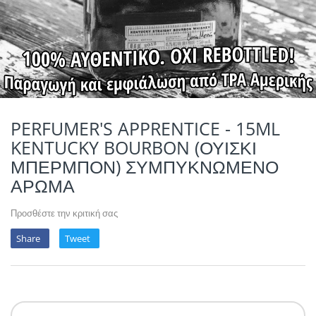
POTION MAGIQU
VIKINGS VAP & 
QUACK'S JUICE
REVOLUTE
SUPERVAPE
PERFUMER'S APPRENTICE - 15ML
KENTUCKY BOURBON (ΟΥΙΣΚΙ
YUM!
ΜΠΕΡΜΠΟΝ) ΣΥΜΠΥΚΝΩΜΕΝΟ
ΑΡΩΜΑ
Προσθέστε την κριτική σας
Share
Tweet