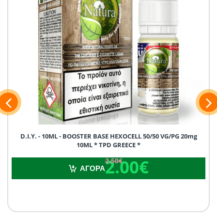
D.I.Y. - 10ML - BOOSTER BASE HEXOCELL 50/50 VG/PG 20mg
10ML * TPD GREECE *
2.00€
2.50€
2.00€
2.50€
ΑΓΟΡΑ