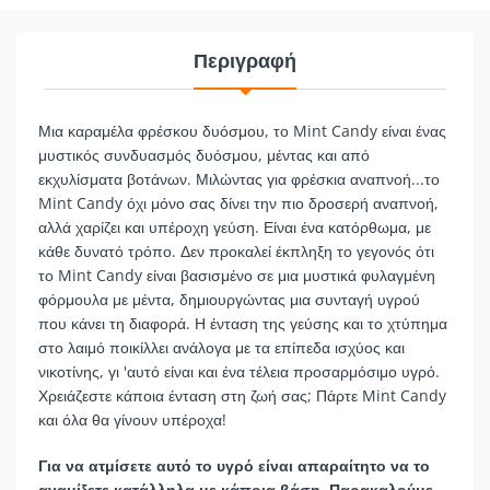
Περιγραφή
Μια καραμέλα φρέσκου δυόσμου, το Mint Candy είναι ένας
μυστικός συνδυασμός δυόσμου, μέντας και από
εκχυλίσματα βοτάνων. Μιλώντας για φρέσκια αναπνοή...το
Mint Candy όχι μόνο σας δίνει την πιο δροσερή αναπνοή,
αλλά χαρίζει και υπέροχη γεύση. Είναι ένα κατόρθωμα, με
κάθε δυνατό τρόπο. Δεν προκαλεί έκπληξη το γεγονός ότι
το Mint Candy είναι βασισμένο σε μια μυστικά φυλαγμένη
φόρμουλα με μέντα, δημιουργώντας μια συνταγή υγρού
που κάνει τη διαφορά. Η ένταση της γεύσης και το χτύπημα
στο λαιμό ποικίλλει ανάλογα με τα επίπεδα ισχύος και
νικοτίνης, γι 'αυτό είναι και ένα τέλεια προσαρμόσιμο υγρό.
Χρειάζεστε κάποια ένταση στη ζωή σας; Πάρτε Mint Candy
και όλα θα γίνουν υπέροχα!
Για να ατμίσετε αυτό το υγρό είναι απαραίτητο να το
αναμίξετε κατάλληλα με κάποια βάση. Παρακαλούμε