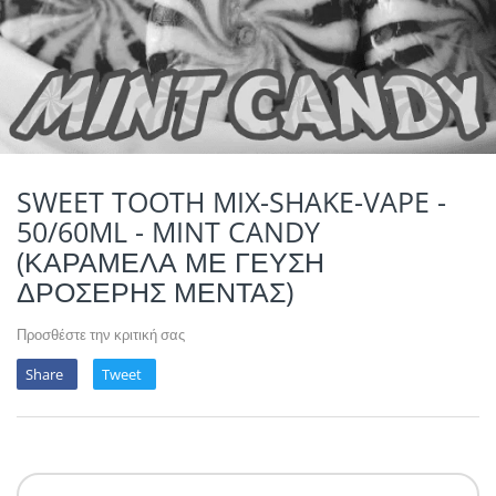
POTION MAGIQU
VIKINGS VAP & 
QUACK'S JUICE
REVOLUTE
SUPERVAPE
SWEET TOOTH MIX-SHAKE-VAPE -
50/60ML - MINT CANDY
YUM!
(ΚΑΡΑΜΕΛΑ ΜΕ ΓΕΥΣΗ
ΔΡΟΣΕΡΗΣ ΜΕΝΤΑΣ)
Προσθέστε την κριτική σας
Share
Tweet