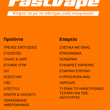
0
50
>
50
5
5
60
Προϊόντα
Εταιρεία
ΤΡΕΛΕΣ ΕΚΠΤΩΣΕΙΣ
ΣΧΕΤΙΚΑ ΜΕ ΕΜΑΣ
>
ΣΥΣΚΕΥΕΣ
ΕΠΙΚΟΙΝΩΝΙΑ
50
5
0
55
SHAKE & VAPE
ΧΟΝΔΡΙΚΗ
ΕΤΟΙΜΑ ΥΓΡΑ
ΕΥΚΑΙΡΙΕΣ ΚΑΡΙΕΡΑΣ
DIY
ΕΤΑΙΡΙΚΗ ΕΥΘΥΝΗ
ΑΞΕΣΟΥΑΡ
Η ΠΡΟΣΦΟΡΑ ΜΑΣ
>
0
CBD
VAPESAFE
0.33 
50
10
60
3.33mg
LIFESTYLE
ΤΙ ΕΙΝΑΙ ΤΟ ΗΛΕΚΤΡΟΝΙΚΟ
ΤΣΙΓΑΡΟ ΚΑΙ ΠΩΣ
ΚΙΝΗΤΑ & GADGETS
ΛΕΙΤΟΥΡΓΕΙ;
ΠΕΡΑΣΜΕΝΗΣ
ΗΜΕΡΟΜΗΝΙΑΣ