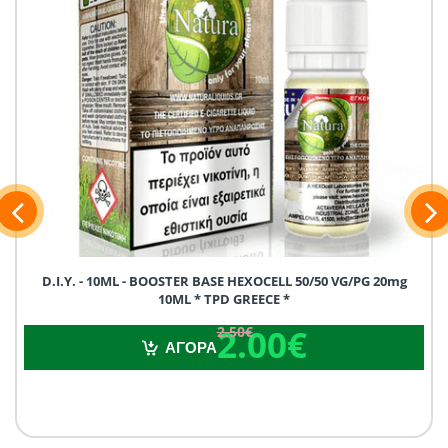
D.I.Y. - 10ML - BOOSTER BASE HEXOCELL 50/50 VG/PG 20mg
10ML * TPD GREECE *
2.00€
2.50€
2.00€
2.50€
ΑΓΟΡΑ