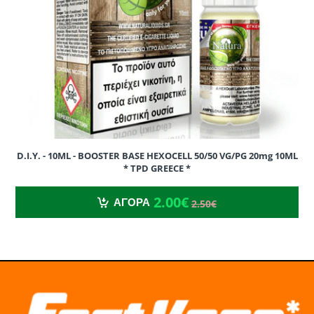
>
50
0
10
60
D.I.Y. - 10ML - BOOSTER BASE HEXOCELL 50/50 VG/PG 20mg 10ML
* TPD GREECE *
2.00€
2.50€
2.00€
ΑΓΟΡΑ
2.50€
>
50
0
5
55
>
50
0