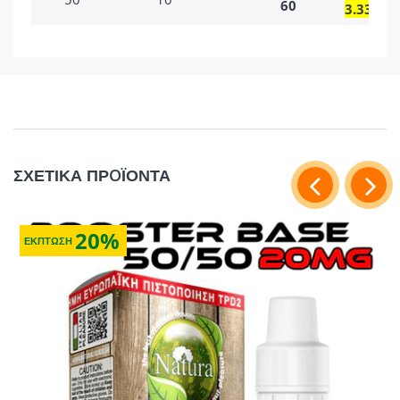
60
3.33mg
ΣΧΕΤΙΚΑ ΠΡOΪΟΝΤΑ
20%
ΕΚΠΤΩΣΗ
κλικ εδώ