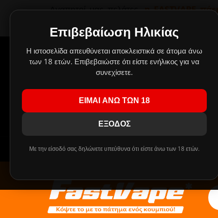
Αγαπητοί μας πελάτες,
η FASTVAPE πάει
παραμείνουν κλειστά λόγω καλοκαιρινών
οποίες θα εκτελεστούν με σειρά προτ
Επιβεβαίωση Ηλικίας
Δημιουργήσαμε έν
Η ιστοσελίδα απευθύνεται αποκλειστικά σε άτομα άνω
Οι
των 18 ετών. Επιβεβαιώστε ότι είστε ενήλικος για να
συνεχίσετε.
Πρ
ΕΙΜΑΙ ΑΝΩ ΤΩΝ 18
!!! ΤΑ MIX SHAKE AND VAPE 30/60ml ΑΝΤΙΚΑ
ΕΞΟΔΟΣ
Με την είσοδό σας δηλώνετε υπεύθυνα ότι είστε άνω των 18 ετών.