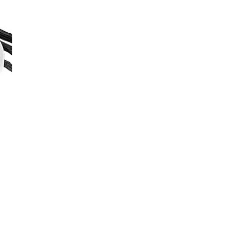
20%
ΕΚΠΤΩΣΗ
ΑΤΜΟΠΟΙΗΤΗΣ - 1x ΚΕΦΑΛΗ JUSTFOG
ΠΡΑΚΤΙΚΟ ΦΙΑΛΙΔΙΟ - 1
Q16/C14 delirium Swiss V2 (1.6 ohm)
MIX REMI
3.00€