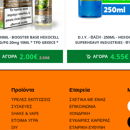
 - 10ML - BOOSTER BASE HEXOCELL
D.I.Y. - ΒΑΣΗ - 250ML - HEXO
VG/PG 20mg 10ML * TPD GREECE *
SUPERHEAVY INDUSTRIES - Φ
ΓΛΥΚΕΡΙΝΗ (VG) - 250ML
2.00€
4.55€
2.50€
2.00€
4.55€
ΑΓΟΡΑ
ΑΓΟΡΑ
2.50€
Προϊόντα
Εταιρεία
ΤΡΕΛΕΣ ΕΚΠΤΩΣΕΙΣ
ΣΧΕΤΙΚΑ ΜΕ ΕΜΑΣ
ΣΥΣΚΕΥΕΣ
ΕΠΙΚΟΙΝΩΝΙΑ
SHAKE & VAPE
ΧΟΝΔΡΙΚΗ
ΕΤΟΙΜΑ ΥΓΡΑ
ΕΥΚΑΙΡΙΕΣ ΚΑΡΙΕΡΑΣ
DIY
ΕΤΑΙΡΙΚΗ ΕΥΘΥΝΗ