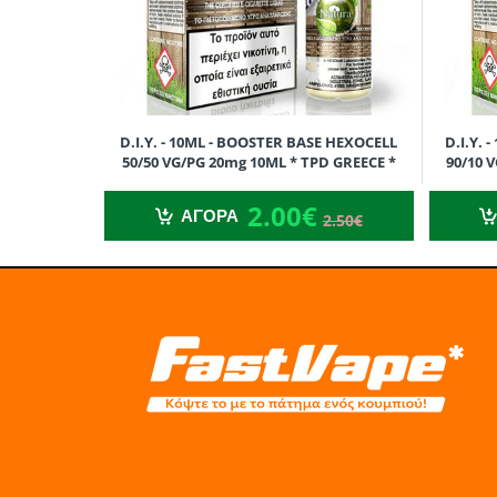
D.I.Y. - 10ML - BOOSTER BASE HEXOCELL
D.I.Y.
50/50 VG/PG 20mg 10ML * TPD GREECE *
90/10 
2.00€
2.50€
2.00€
ΑΓΟΡΑ
2.50€