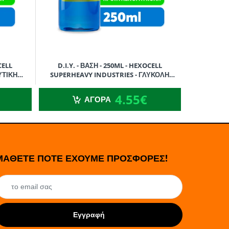
CELL
D.I.Y. - ΒΑΣΗ - 250ML - HEXOCELL
D.I.Y. 
ΥΤΙΚΗ
SUPERHEAVY INDUSTRIES - ΓΛΥΚΟΛΗ
SUPERHE
ΠΡΟΠΥΛΕΝΙΟΥ (PG) - 250ML
ΓΛ
4.55€
4.55€
ΑΓΟΡΑ
ΜΑΘΕΤΕ ΠΟΤΕ ΕΧΟΥΜΕ ΠΡΟΣΦΟΡΕΣ!
Εγγραφή