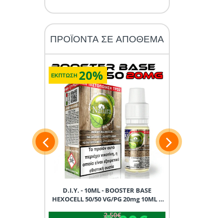
ΠΡΟΪΟΝΤΑ ΣΕ ΑΠΟΘΕΜΑ
20%
2
ΕΚΠΤΩΣΗ
ΕΚΠΤΩΣΗ
15ML D.I.Y.
D.I.Y. - 10ML - BOOSTER BASE
D.I.Y. - 1
X
HEXOCELL 50/50 VG/PG 20mg 10ML *
HEXOCELL 90/
TPD GREECE *
TP
2.50€