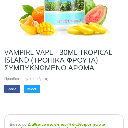
POTION MAGIQU
VIKINGS VAP & 
QUACK'S JUICE
REVOLUTE
SUPERVAPE
VAMPIRE VAPE - 30ML TROPICAL
ISLAND (ΤΡΟΠΙΚΑ ΦΡΟΥΤΑ)
YUM!
ΣΥΜΠΥΚΝΩΜΕΝΟ ΑΡΩΜΑ
Προσθέστε την κριτική σας
Share
Tweet
Διαθέσιμο:
Διαθέσιμο στο e-shop (Η διαθεσιμότητα στα